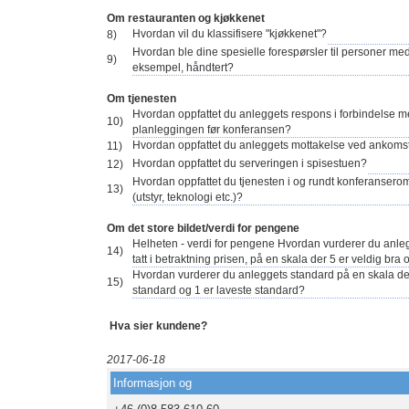
Om restauranten og kjøkkenet
Hvordan vil du klassifisere "kjøkkenet"?
8)
Hvordan ble dine spesielle forespørsler til personer med 
9)
eksempel, håndtert?
Om tjenesten
Hvordan oppfattet du anleggets respons i forbindelse 
10)
planleggingen før konferansen?
Hvordan oppfattet du anleggets mottakelse ved ankoms
11)
Hvordan oppfattet du serveringen i spisestuen?
12)
Hvordan oppfattet du tjenesten i og rundt konferanser
13)
(utstyr, teknologi etc.)?
Om det store bildet/verdi for pengene
Helheten - verdi for pengene Hvordan vurderer du anle
14)
tatt i betraktning prisen, på en skala der 5 er veldig bra 
Hvordan vurderer du anleggets standard på en skala de
15)
standard og 1 er laveste standard?
Hva sier kundene?
2017-06-18
Informasjon og