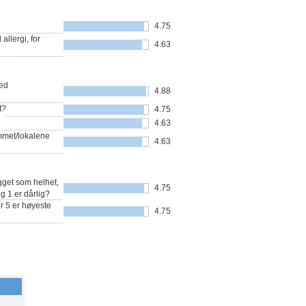
4.75
allergi, for
4.63
med
4.88
t?
4.75
4.63
ommet/lokalene
4.63
gget som helhet,
4.75
og 1 er dårlig?
r 5 er høyeste
4.75