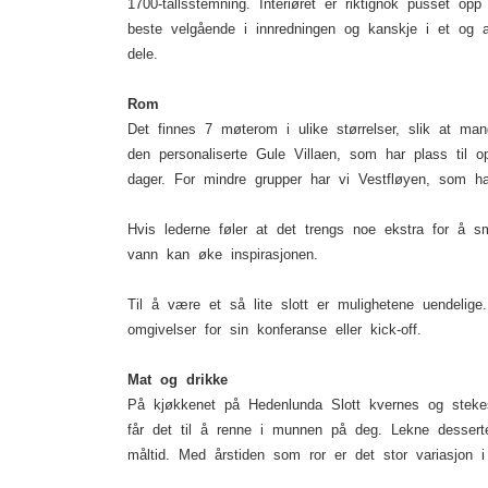
1700-tallsstemning. Interiøret er riktignok pusset 
beste velgående i innredningen og kanskje i et og 
dele.
Rom
Det finnes 7 møterom i ulike størrelser, slik at m
den personaliserte Gule Villaen, som har plass til op
dager. For mindre grupper har vi Vestfløyen, som har
Hvis lederne føler at det trengs noe ekstra for å s
vann kan øke inspirasjonen.
Til å være et så lite slott er mulighetene uendeli
omgivelser for sin konferanse eller kick-off.
Mat og drikke
På kjøkkenet på Hedenlunda Slott kvernes og steke
får det til å renne i munnen på deg. Lekne desser
måltid. Med årstiden som ror er det stor variasjon 