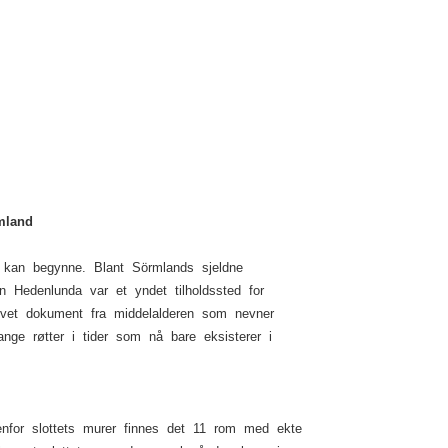
mland
en kan begynne. Blant Sörmlands sjeldne
en Hedenlunda var et yndet tilholdssted for
krevet dokument fra middelalderen som nevner
ge røtter i tider som nå bare eksisterer i
enfor slottets murer finnes det 11 rom med ekte