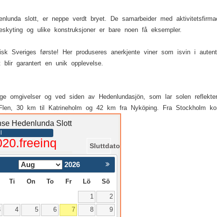
nlunda slott, er neppe verdt bryet. De samarbeider med aktivitetsfirma
ueskyting og ulike konstruksjoner er bare noen få eksempler.
tisk Sveriges første! Her produseres anerkjente viner som isvin i aut
 blir garantert en unik opplevelse.
dige omgivelser og ved siden av Hedenlundasjön, som lar solen reflekt
l Flen, 30 km til Katrineholm og 42 km fra Nyköping. Fra Stockholm k
anse Hedenlunda Slott
l
020.freeinq
Sluttdato
2026
Nästa >
Ti
On
To
Fr
Lö
Sö
1
2
3
4
5
6
7
8
9