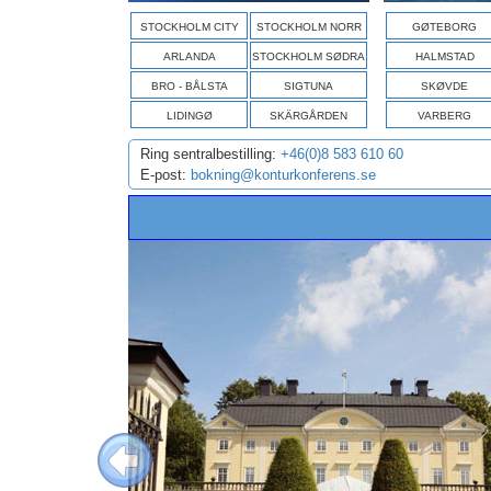
STOCKHOLM CITY
STOCKHOLM NORR
GØTEBORG
ARLANDA
STOCKHOLM SØDRA
HALMSTAD
BRO - BÅLSTA
SIGTUNA
SKØVDE
LIDINGØ
SKÄRGÅRDEN
VARBERG
Ring sentralbestilling:
+46(0)8 583 610 60
E-post:
bokning@konturkonferens.se