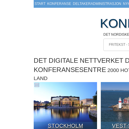
START
KONFERANSE
DELTAKERADMINISTRASJON
NY
KON
DET NORDISK
DET DIGITALE NETTVERKET 
KONFERANSESENTRE
2000 H
LAND
STOCKHOLM
VEST