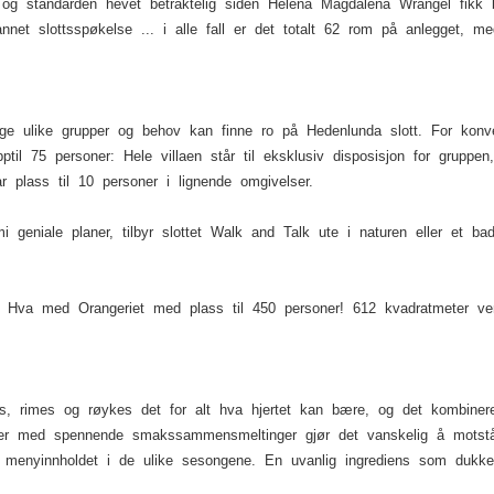
opp og standarden hevet betraktelig siden Helena Magdalena Wrangel fikk
annet slottsspøkelse ... i alle fall er det totalt 62 rom på anlegget
ange ulike grupper og behov kan finne ro på Hedenlunda slott. For kon
ptil 75 personer: Hele villaen står til eksklusiv disposisjon for gruppen
 plass til 10 personer i lignende omgivelser.
mi geniale planer, tilbyr slottet Walk and Talk ute i naturen eller et
ge. Hva med Orangeriet med plass til 450 personer! 612 kvadratmeter v
s, rimes og røykes det for alt hva hjertet kan bære, og det kombiner
ter med spennende smakssammensmeltinger gjør det vanskelig å motst
i menyinnholdet i de ulike sesongene. En uvanlig ingrediens som dukker 