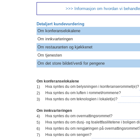
>>> Informasjon om hvordan vi behandle
Detaljert kundevurdering
Om konferanselokalene
Om innkvarteringen
Om restauranten og kjøkkenet
Om tjenesten
Om det store bildet/verdi for pengene
Om konferanselokalene
Hva syntes du om belysningen i konferanserommet(e)?
1)
Hva syntes du om luften i rommet/rommene?
2)
Hva syntes du om teknologien i lokalet(e)?
3)
Om innkvarteringen
Hva syntes du om overnattingsrommet?
4)
Hva syntes du om dusj- og toalettfasilitetene i boligen d
5)
Hva syntes du om rengjøringen på overnattingsrommet
6)
Hva syntes du om sengen?
7)