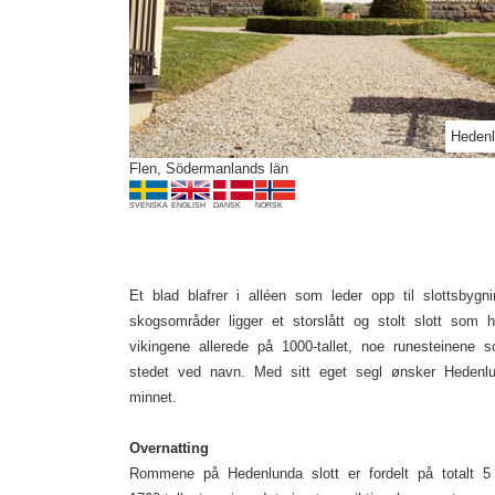
Previous
Hedenl
Flen, Södermanlands län
SVENSKA
ENGLISH
DANSK
NORSK
Et blad blafrer i alléen som leder opp til slottsby
skogsområder ligger et storslått og stolt slott som h
vikingene allerede på 1000-tallet, noe runesteinene 
stedet ved navn. Med sitt eget segl ønsker Hedenlu
minnet.
Overnatting
Rommene på Hedenlunda slott er fordelt på totalt 5 