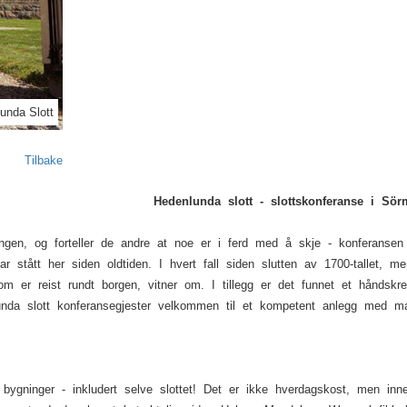
Next
unda Slott
Tilbake
Hedenlunda slott - slottskonferanse i Sör
gningen, og forteller de andre at noe er i ferd med å skje - konferans
ar stått her siden oldtiden. I hvert fall siden slutten av 1700-tallet, m
som er reist rundt borgen, vitner om. I tillegg er det funnet et hånds
nda slott konferansegjester velkommen til et kompetent anlegg med man
bygninger - inkludert selve slottet! Det er ikke hverdagskost, men inn