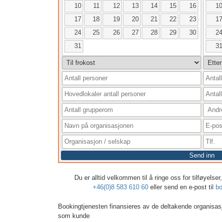
10
11
12
13
14
15
16
1
17
18
19
20
21
22
23
1
24
25
26
27
28
29
30
2
31
3
Send inn
Du er alltid velkommen til å ringe oss for tilføyelse
+46(0)8 583 610 60
eller send en e-post til
bo
Bookingtjenesten finansieres av de deltakende organisas
som kunde