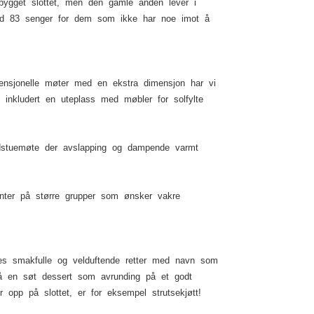
 bygget slottet, men den gamle ånden lever i
, med 83 senger for dem som ikke har noe imot å
vensjonelle møter med en ekstra dimensjon har vi
, inkludert en uteplass med møbler for solfylte
 badstuemøte der avslapping og dampende varmt
enter på større grupper som ønsker vakre
es smakfulle og velduftende retter med navn som
å en søt dessert som avrunding på et godt
opp på slottet, er for eksempel strutsekjøtt!