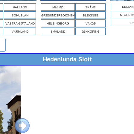
DELTAK
HALLAND
MALMØ
SKÅNE
STORE K
BOHUSLÄN
ØRESUNDSREGIONEN
BLEKINGE
DI
VÄSTRA GØTALAND
HELSINGBORG
VÄXJØ
VÄRMLAND
SMÅLAND
JØNKØPING
Hedenlunda Slott