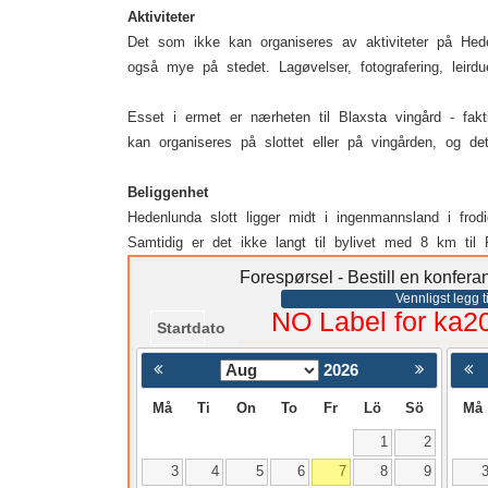
Aktiviteter
Det som ikke kan organiseres av aktiviteter på Hede
også mye på stedet. Lagøvelser, fotografering, leird
Esset i ermet er nærheten til Blaxsta vingård - fak
kan organiseres på slottet eller på vingården, og det
Beliggenhet
Hedenlunda slott ligger midt i ingenmannsland i fro
Samtidig er det ikke langt til bylivet med 8 km ti
Forespørsel - Bestill en konfer
Vennligst legg ti
NO Label for ka2
Startdato
2026
< Föregående
Må
Ti
On
To
Fr
Lö
Sö
Må
1
2
3
4
5
6
7
8
9