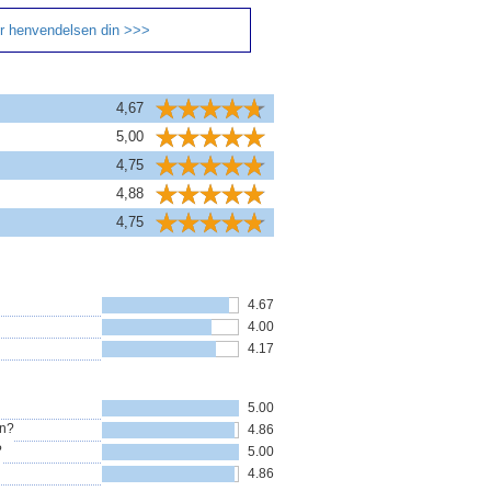
r henvendelsen din >>>
4,67
5,00
4,75
4,88
4,75
4.67
4.00
4.17
5.00
in?
4.86
?
5.00
4.86