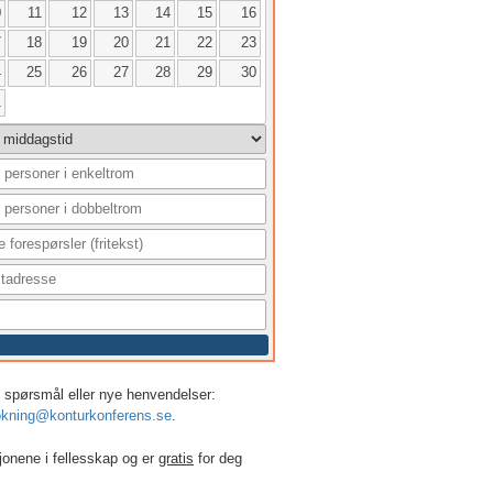
0
11
12
13
14
15
16
7
18
19
20
21
22
23
4
25
26
27
28
29
30
1
r, spørsmål eller nye henvendelser:
kning@konturkonferens.se
.
jonene i fellesskap og er
gratis
for deg