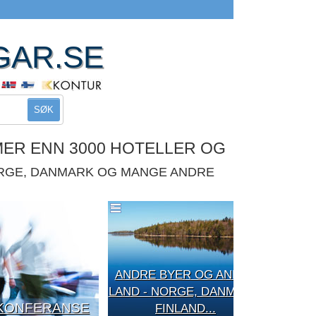
GAR.SE
SØK
MER ENN 3000 HOTELLER OG
ORGE, DANMARK OG MANGE ANDRE
ANDRE BYER OG ANDRE
LAND - NORGE, DANMARK,
KONFERANSE
FINLAND...