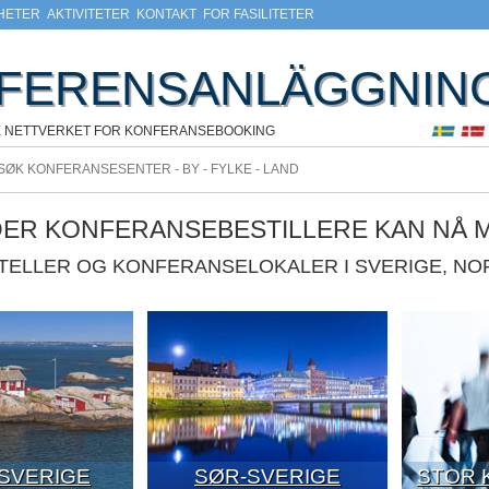
HETER
AKTIVITETER
KONTAKT
FOR FASILITETER
FERENSANLÄGGNIN
E NETTVERKET FOR KONFERANSEBOOKING
DER KONFERANSEBESTILLERE KAN NÅ 
OTELLER OG KONFERANSELOKALER I SVERIGE, N
-SVERIGE
SØR-SVERIGE
STOR 