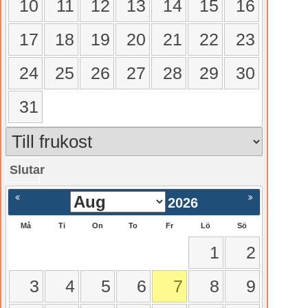
10
11
12
13
14
15
16
17
18
19
20
21
22
23
24
25
26
27
28
29
30
31
Slutar
gående
Nästa >
2026
Må
Ti
On
To
Fr
Lö
Sö
1
2
3
4
5
6
7
8
9