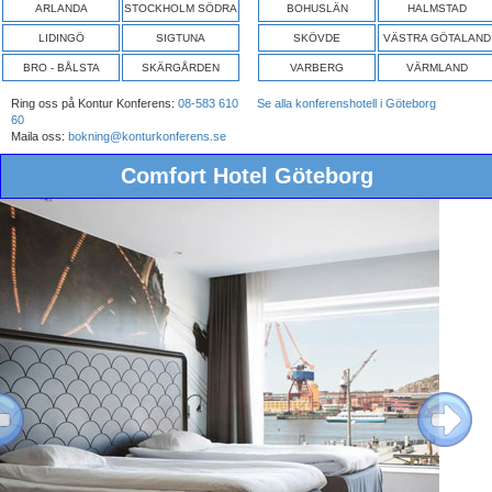
ARLANDA
STOCKHOLM SÖDRA
BOHUSLÄN
HALMSTAD
LIDINGÖ
SIGTUNA
SKÖVDE
VÄSTRA GÖTALAND
BRO - BÅLSTA
SKÄRGÅRDEN
VARBERG
VÄRMLAND
Ring oss på Kontur Konferens:
08-583 610
Se alla konferenshotell i Göteborg
60
Maila oss:
bokning@konturkonferens.se
Comfort Hotel Göteborg
ous
Next