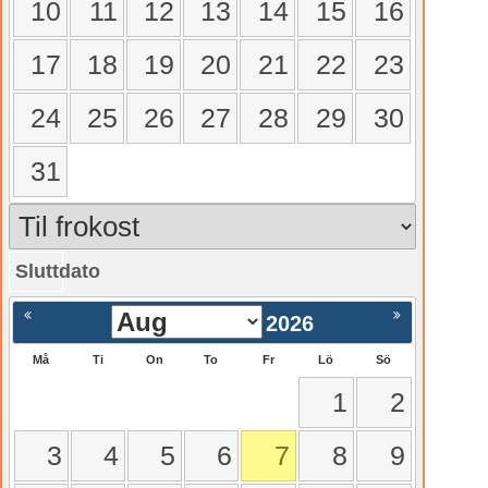
10
11
12
13
14
15
16
17
18
19
20
21
22
23
24
25
26
27
28
29
30
31
Sluttdato
gående
Nästa >
2026
Må
Ti
On
To
Fr
Lö
Sö
1
2
3
4
5
6
7
8
9