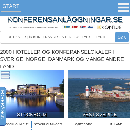
START
KONFERENSANLÄGGNINGAR.SE
DET NORDISKE NETTVERKET FOR KONFERANSEBOOKING
SØK
2000 HOTELLER OG KONFERANSELOKALER I
SVERIGE, NORGE, DANMARK OG MANGE ANDRE
LAND
FÖRFRÅGAN
STOCKHOLM
VEST-SVERIGE
STOCKHOLM CITY
STOCKHOLM NORR
GØTEBORG
HALLAND