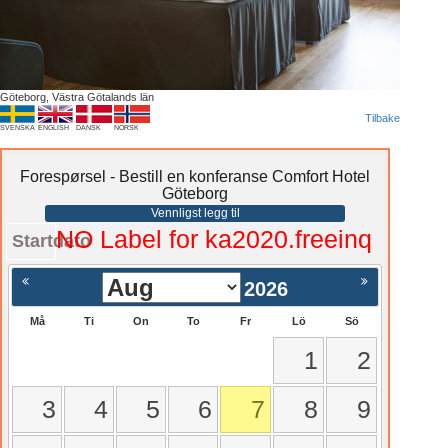
Göteborg, Västra Götalands län
Tilbake
SVENSKA
ENGLISH
DANSK
NORSK
Forespørsel - Bestill en konferanse Comfort Hotel
Göteborg
Vennligst legg til
NO Label for ka2020.freeinq
Startdato
2026
Må
Ti
On
To
Fr
Lö
Sö
1
2
3
4
5
6
7
8
9