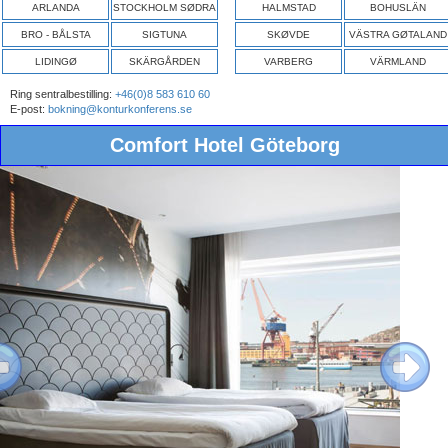
ARLANDA
STOCKHOLM SØDRA
HALMSTAD
BOHUSLÄN
BRO - BÅLSTA
SIGTUNA
SKØVDE
VÄSTRA GØTALAND
LIDINGØ
SKÄRGÅRDEN
VARBERG
VÄRMLAND
Ring sentralbestilling:
+46(0)8 583 610 60
E-post:
bokning@konturkonferens.se
Comfort Hotel Göteborg
ous
Next