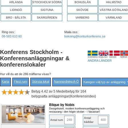
ARLANDA
STOCKHOLM SÖDRA
BOHUSLÄN
HALMSTAD
LIDINGÖ
SIGTUNA
SKÖVDE
VÄSTRA GÖTALAND
BRO - BÅLSTA
SKÄRGÅRDEN
VARBERG
VÄRMLAND
Ring oss:
Maila oss:
08-583 610 60
bokning@konturkonferens.se
Konferens Stockholm -
Konferensanläggningar &
SVENSKA
ENGLISH
DANSK
NORSK
ANDRA LÄNDER
konferenslokaler
Hur vill du att de 286 träffarna visas?
Karta
Flest rum
Största lokal
Namnordning A-Ö
Betyg 4.42 av 5 Medelbetyg för 164
betygsatta anläggningar(Konferensindex)
Blique by Nobis
Designhotell, modern konferensanläggning och
restaurang i den högre skolan - i Vasastan!
Antal
249
400
Antal rum
bäddar