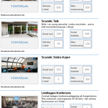
Största
Max
FÖRFRÅGAN
500
500
Lokal
restaurang
Sollentuna,Stockholms län
Scandic Talk
Möts i en mysig atmosfär i södra stockholm - precis
intill stockholmsmässan i Älvsjö
Antal
248
498
Antal rum
bäddar
Största
Max
FÖRFRÅGAN
45
130
Lokal
restaurang
Stockholm,Stockholms län
Scandic Södra Kajen
Antal
323
696
Antal rum
bäddar
Största
Max
FÖRFRÅGAN
0
300
Lokal
restaurang
Stockholm,Stockholms län
Lindhagen Konferens
Centralt belägen konferensanläggning på Kungsholmen.
Åtta mötesrum med kapacitet för 80 pers i det största.
Nyrenoverat och förbät
Antal