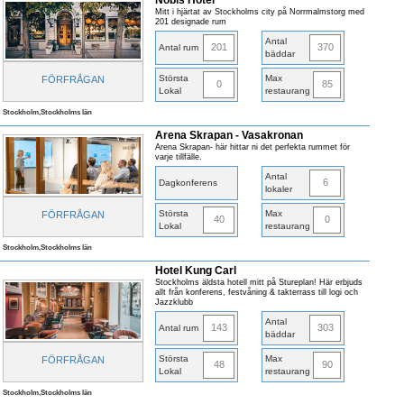
Nobis Hotel
Mitt i hjärtat av Stockholms city på Norrmalmstorg med
201 designade rum
Antal
201
370
Antal rum
bäddar
Största
Max
FÖRFRÅGAN
0
85
Lokal
restaurang
Stockholm,Stockholms län
Arena Skrapan - Vasakronan
Arena Skrapan- här hittar ni det perfekta rummet för
varje tillfälle.
Antal
6
Dagkonferens
lokaler
Största
Max
FÖRFRÅGAN
40
0
Lokal
restaurang
Stockholm,Stockholms län
Hotel Kung Carl
Stockholms äldsta hotell mitt på Stureplan! Här erbjuds
allt från konferens, festvåning & takterrass till logi och
Jazzklubb
Antal
143
303
Antal rum
bäddar
Största
Max
FÖRFRÅGAN
48
90
Lokal
restaurang
Stockholm,Stockholms län