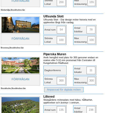
Största
Max
FÖRFRÅGAN
200
155
Lokal
restaurang
Södertälje,Stockholms län
Ulfsunda Slott
Ulfsunda Slott - Där design möter historia med en
upplevelse långt ifrån vardag.
Antal
54
78
Antal rum
bäddar
Största
Max
FÖRFRÅGAN
100
100
Lokal
restaurang
Bromma,Stockholms län
Piperska Muren
Anrik herrgård med plats för 300 personer endast en
station eller 5-10 min promenad från Centralen till
Kungsholmen Rådhuset
Antal
11
Dagkonferens
lokaler
Största
Max
FÖRFRÅGAN
300
300
Lokal
restaurang
Stockholm,Stockholms län
Anpassad för digitala möten
Lillsved
Skärgårdens mötesplats med hälsa, hållbarhet,
upplevelser och äventyr i centrum.
Antal
135
238
Antal rum
bäddar