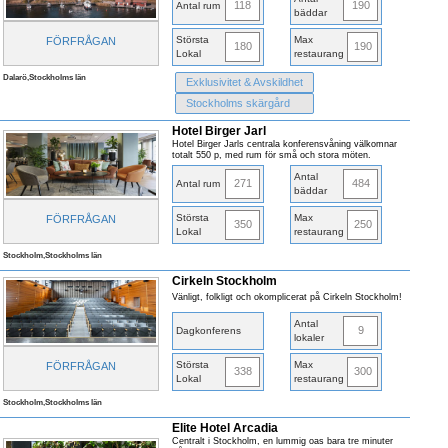
118
190
Antal rum
bäddar
Största
Max
FÖRFRÅGAN
180
190
Lokal
restaurang
Dalarö,Stockholms län
Exklusivitet & Avskildhet
Stockholms skärgård
Hotel Birger Jarl
Hotel Birger Jarls centrala konferensvåning välkomnar
totalt 550 p, med rum för små och stora möten.
Antal
271
484
Antal rum
bäddar
Största
Max
FÖRFRÅGAN
350
250
Lokal
restaurang
Stockholm,Stockholms län
Cirkeln Stockholm
Vänligt, folkligt och okomplicerat på Cirkeln Stockholm!
Antal
9
Dagkonferens
lokaler
Största
Max
FÖRFRÅGAN
338
300
Lokal
restaurang
Stockholm,Stockholms län
Elite Hotel Arcadia
Centralt i Stockholm, en lummig oas bara tre minuter