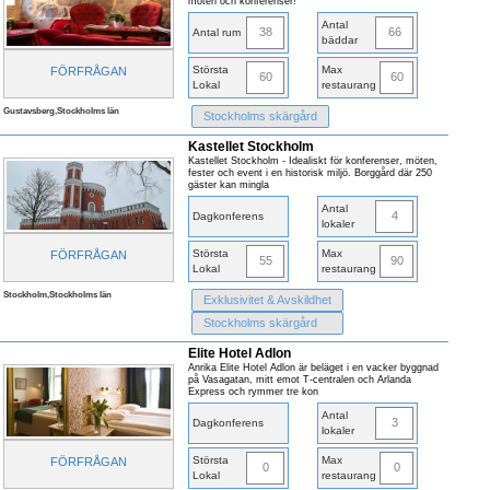
möten och konferenser!
Antal
38
66
Antal rum
bäddar
Största
Max
FÖRFRÅGAN
60
60
Lokal
restaurang
Gustavsberg,Stockholms län
Stockholms skärgård
Kastellet Stockholm
Kastellet Stockholm - Idealiskt för konferenser, möten,
fester och event i en historisk miljö. Borggård där 250
gäster kan mingla
Antal
4
Dagkonferens
lokaler
Största
Max
FÖRFRÅGAN
55
90
Lokal
restaurang
Stockholm,Stockholms län
Exklusivitet & Avskildhet
Stockholms skärgård
Elite Hotel Adlon
Anrika Elite Hotel Adlon är beläget i en vacker byggnad
på Vasagatan, mitt emot T-centralen och Arlanda
Express och rymmer tre kon
Antal
3
Dagkonferens
lokaler
Största
Max
FÖRFRÅGAN
0
0
Lokal
restaurang