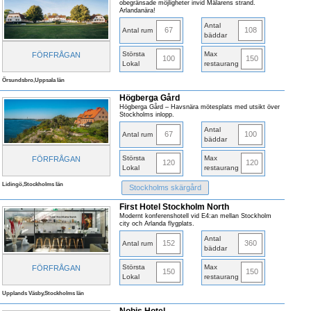
obegränsade möjligheter invid Mälarens strand.
Arlandanära!
Antal
67
108
Antal rum
bäddar
Största
Max
FÖRFRÅGAN
100
150
Lokal
restaurang
Örsundsbro,Uppsala län
Högberga Gård
Högberga Gård – Havsnära mötesplats med utsikt över
Stockholms inlopp.
Antal
67
100
Antal rum
bäddar
Största
Max
FÖRFRÅGAN
120
120
Lokal
restaurang
Lidingö,Stockholms län
Stockholms skärgård
First Hotel Stockholm North
Modernt konferenshotell vid E4:an mellan Stockholm
city och Arlanda flygplats.
Antal
152
360
Antal rum
bäddar
Största
Max
FÖRFRÅGAN
150
150
Lokal
restaurang
Upplands Väsby,Stockholms län