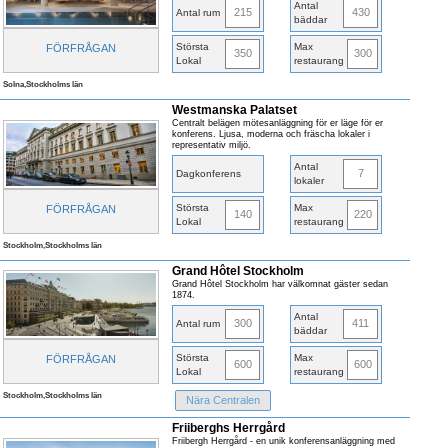
Antal
215
430
Antal rum
bäddar
Största
Max
FÖRFRÅGAN
350
300
Lokal
restaurang
Solna,Stockholms län
Westmanska Palatset
Centralt belägen mötesanläggning för er läge för er
konferens. Ljusa, moderna och fräscha lokaler i
representativ miljö.
Antal
7
Dagkonferens
lokaler
Största
Max
FÖRFRÅGAN
140
220
Lokal
restaurang
Stockholm,Stockholms län
Grand Hôtel Stockholm
Grand Hôtel Stockholm har välkomnat gäster sedan
1874.
Antal
300
411
Antal rum
bäddar
Största
Max
FÖRFRÅGAN
600
600
Lokal
restaurang
Stockholm,Stockholms län
Nära Centralen
Friiberghs Herrgård
Friibergh Herrgård - en unik konferensanläggning med