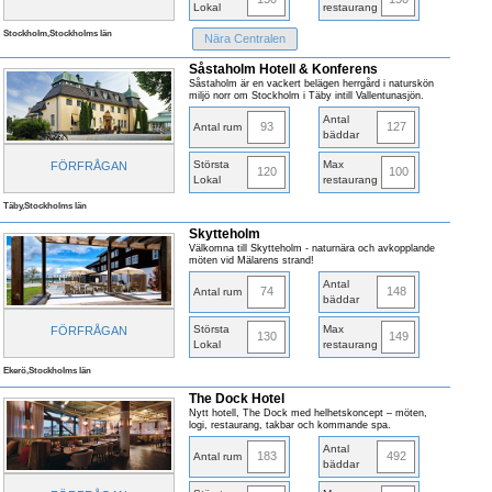
Lokal
restaurang
Stockholm,Stockholms län
Nära Centralen
Såstaholm Hotell & Konferens
Såstaholm är en vackert belägen herrgård i naturskön
miljö norr om Stockholm i Täby intill Vallentunasjön.
Antal
93
127
Antal rum
bäddar
Största
Max
FÖRFRÅGAN
120
100
Lokal
restaurang
Täby,Stockholms län
Skytteholm
Välkomna till Skytteholm - naturnära och avkopplande
möten vid Mälarens strand!
Antal
74
148
Antal rum
bäddar
Största
Max
FÖRFRÅGAN
130
149
Lokal
restaurang
Ekerö,Stockholms län
The Dock Hotel
Nytt hotell, The Dock med helhetskoncept – möten,
logi, restaurang, takbar och kommande spa.
Antal
183
492
Antal rum
bäddar