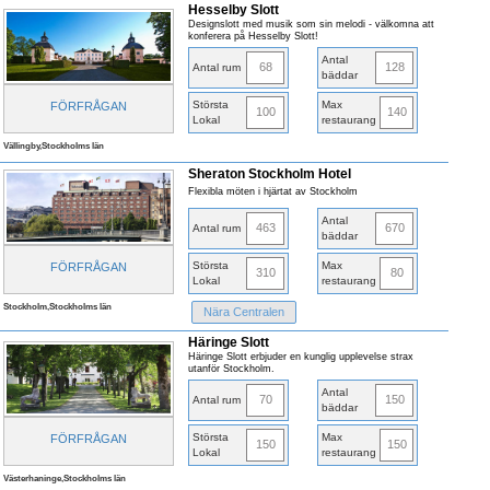
Hesselby Slott
Designslott med musik som sin melodi - välkomna att
konferera på Hesselby Slott!
Antal
68
128
Antal rum
bäddar
Största
Max
FÖRFRÅGAN
100
140
Lokal
restaurang
Vällingby,Stockholms län
Sheraton Stockholm Hotel
Flexibla möten i hjärtat av Stockholm
Antal
463
670
Antal rum
bäddar
Största
Max
FÖRFRÅGAN
310
80
Lokal
restaurang
Stockholm,Stockholms län
Nära Centralen
Häringe Slott
Häringe Slott erbjuder en kunglig upplevelse strax
utanför Stockholm.
Antal
70
150
Antal rum
bäddar
Största
Max
FÖRFRÅGAN
150
150
Lokal
restaurang
Västerhaninge,Stockholms län