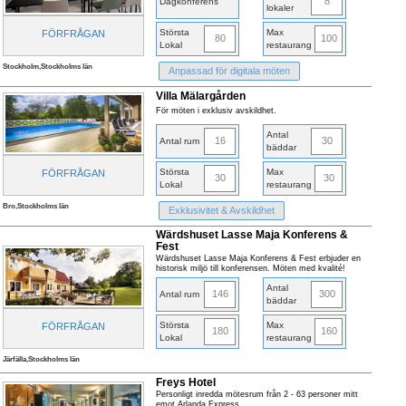
8
Dagkonferens
lokaler
Största
Max
FÖRFRÅGAN
80
100
Lokal
restaurang
Stockholm,Stockholms län
Anpassad för digitala möten
Villa Mälargården
För möten i exklusiv avskildhet.
Antal
16
30
Antal rum
bäddar
Största
Max
FÖRFRÅGAN
30
30
Lokal
restaurang
Bro,Stockholms län
Exklusivitet & Avskildhet
Wärdshuset Lasse Maja Konferens &
Fest
Wärdshuset Lasse Maja Konferens & Fest erbjuder en
historisk miljö till konferensen. Möten med kvalité!
Antal
146
300
Antal rum
bäddar
Största
Max
FÖRFRÅGAN
180
160
Lokal
restaurang
Järfälla,Stockholms län
Freys Hotel
Personligt inredda mötesrum från 2 - 63 personer mitt
emot Arlanda Express.