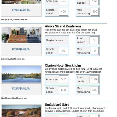
191
422
Antal rum
bäddar
Största
Max
FÖRFRÅGAN
400
300
Lokal
restaurang
Saltsjö-boo,Stockholms län
Alviks Strand Konferens
I lokalerna satsats det på starka färger för ökad
kreativitet och varje rum har fått sin egen färg
Antal
9
Dagkonferens
lokaler
Största
Max
FÖRFRÅGAN
90
0
Lokal
restaurang
Bromma,Stockholms län
Clarion Hotel Stockholm
En levande mötesplats med 532 rum, 17 st ljusa och
luftiga lokaler med kapacitet för över 1200 personer.
Antal
532
1064
Antal rum
bäddar
Största
Max
FÖRFRÅGAN
500
500
Lokal
restaurang
Stockholm,Stockholms län
Smådalarö Gård
Konferens, golf, padel, SPA och weekend i charmig och
bekväm skärgårdsmiljö. Endast 45 min från Stockholm.
Antal