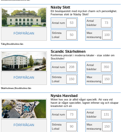
Näsby Slott
Ett boutiqueslott med mycket charm och personlighet.
Festernas slott är Näsby Slott!
Antal
53
73
Antal rum
bäddar
Största
Max
FÖRFRÅGAN
50
100
Lokal
restaurang
Täby,Stockholms län
Scandic Skärholmen
Konferera prisvärt i moderna lokaler - stax söder om
Stockholm!
Antal
208
350
Antal rum
bäddar
Största
Max
FÖRFRÅGAN
150
150
Lokal
restaurang
Skärholmen,Stockholms län
Nynäs Havsbad
Mötet hos oss är alltid något speciellt. Att vara vid
havet är något speciellet, lugnet infinner sig och skapar
kreativitet och en
Antal
73
131
Antal rum
bäddar
Största
Max
FÖRFRÅGAN
90
150
Lokal
restaurang