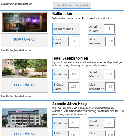
Nynäshamn,Stockholms län
Stockholms skärgård
Ballbreaker
”Allt under samma tak. Ett samtal så är det klart”
Antal
3
Dagkonferens
lokaler
Största
Max
FÖRFRÅGAN
100
350
Lokal
restaurang
Stockholm,Stockholms län
Hotel Skeppsholmen
Upptäck en stadsoas med en känsla av avslappnad lyx
och en varm, charmig och personlig service.
Antal
80
107
Antal rum
bäddar
Största
Max
FÖRFRÅGAN
100
90
Lokal
restaurang
Stockholm,Stockholms län
Scandic Järva Krog
Här kan du njuta av vällagad mat och spännande
ölsorter i vår ombonade restaurang. Möteslokaler för 110
personer, gym och jacuzzi.
Antal
215
350
Antal rum
bäddar
Största
Max
FÖRFRÅGAN
110
150