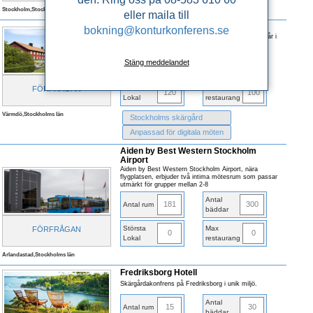
Stockholm,Stockholms län
eller maila till
Fågelbro Säteri
bokning@konturkonferens.se
Lantlig oas där effektiva och inspirerande möten står i
fokus!
Antal
Stäng meddelandet
68
103
Antal rum
bäddar
Största
Max
FÖRFRÅGAN
120
100
Lokal
restaurang
Värmdö,Stockholms län
Stockholms skärgård
Anpassad för digitala möten
Aiden by Best Western Stockholm
Airport
Aiden by Best Western Stockholm Airport, nära
flygplatsen, erbjuder två intima mötesrum som passar
utmärkt för grupper mellan 2-8
Antal
181
300
Antal rum
bäddar
Största
Max
FÖRFRÅGAN
0
0
Lokal
restaurang
Arlandastad,Stockholms län
Fredriksborg Hotell
Skärgårdakonfrens på Fredriksborg i unik miljö.
Antal
15
30
Antal rum
bäddar