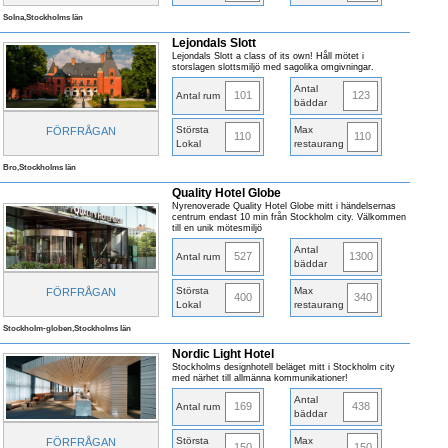
Solna,Stockholms län
Lejondals Slott
Lejondals Slott a class of its own! Håll mötet i
storslagen slottsmiljö med sagolika omgivningar.
Antal
101
123
Antal rum
bäddar
Största
Max
FÖRFRÅGAN
110
110
Lokal
restaurang
Bro,Stockholms län
Quality Hotel Globe
Nyrenoverade Quality Hotel Globe mitt i händelsernas
centrum endast 10 min från Stockholm city. Välkommen
till en unik mötesmiljö
Antal
527
1300
Antal rum
bäddar
Största
Max
FÖRFRÅGAN
400
340
Lokal
restaurang
Stockholm-globen,Stockholms län
Nordic Light Hotel
Stockholms designhotell beläget mitt i Stockholm city
med närhet till allmänna kommunikationer!
Antal
169
438
Antal rum
bäddar
Största
Max
FÖRFRÅGAN
150
150