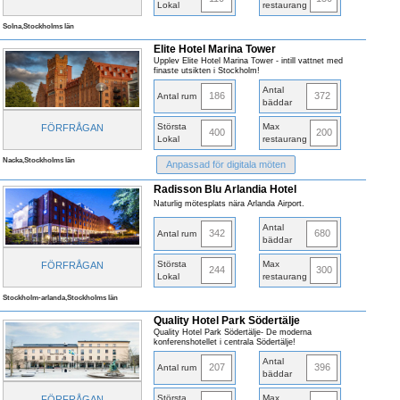
Lokal
restaurang
Solna,Stockholms län
Elite Hotel Marina Tower
Upplev Elite Hotel Marina Tower - intill vattnet med
finaste utsikten i Stockholm!
Antal
186
372
Antal rum
bäddar
Största
Max
FÖRFRÅGAN
400
200
Lokal
restaurang
Nacka,Stockholms län
Anpassad för digitala möten
Radisson Blu Arlandia Hotel
Naturlig mötesplats nära Arlanda Airport.
Antal
342
680
Antal rum
bäddar
Största
Max
FÖRFRÅGAN
244
300
Lokal
restaurang
Stockholm-arlanda,Stockholms län
Quality Hotel Park Södertälje
Quality Hotel Park Södertälje- De moderna
konferenshotellet i centrala Södertälje!
Antal
207
396
Antal rum
bäddar
Största
Max
FÖRFRÅGAN