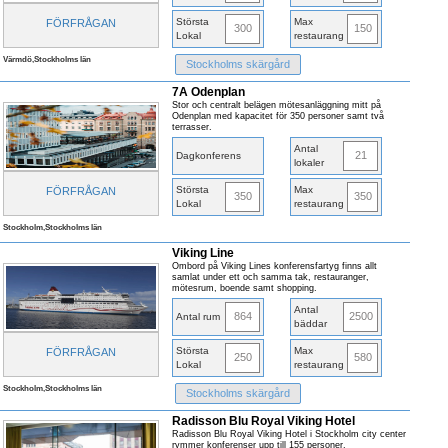
Största
Max
FÖRFRÅGAN
300
150
Lokal
restaurang
Värmdö,Stockholms län
Stockholms skärgård
7A Odenplan
Stor och centralt belägen mötesanläggning mitt på
Odenplan med kapacitet för 350 personer samt två
terrasser.
Antal
21
Dagkonferens
lokaler
Största
Max
FÖRFRÅGAN
350
350
Lokal
restaurang
Stockholm,Stockholms län
Viking Line
Ombord på Viking Lines konferensfartyg finns allt
samlat under ett och samma tak, restauranger,
mötesrum, boende samt shopping.
Antal
864
2500
Antal rum
bäddar
Största
Max
FÖRFRÅGAN
250
580
Lokal
restaurang
Stockholm,Stockholms län
Stockholms skärgård
Radisson Blu Royal Viking Hotel
Radisson Blu Royal Viking Hotel i Stockholm city center
rymmer konferenser upp till 155 personer.