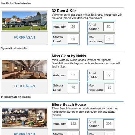
Stockholm,Stockholms län
32 Rum & Kök
Välkommen till det goda mötet för kropp, knopp och vår
omvärld, precis vid Mälarens strandkant.
Antal
26
52
Antal rum
bäddar
Största
Max
FÖRFRÅGAN
50
80
Lokal
restaurang
Sigtuna,Stockholms län
Miss Clara by Nobis
Miss Clara by Nobis andas kvalitet rakt igenom.
Smakfullt inredda logirrum och konferens med speciellt
ljusinsläpp.
Antal
92
77
Antal rum
bäddar
Största
Max
FÖRFRÅGAN
70
95
Lokal
restaurang
Stockholm,Stockholms län
Ellery Beach House
Ellery Beach House - en udde omringat av havet i en
härlig natur där era möten och event blir era bästa
minnen.
Antal
122
306
Antal rum
bäddar
Största
Max
FÖRFRÅGAN