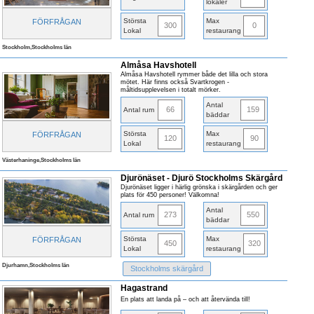
lokaler
Största
Max
FÖRFRÅGAN
300
0
Lokal
restaurang
Stockholm,Stockholms län
Almåsa Havshotell
Almåsa Havshotell rymmer både det lilla och stora
mötet. Här finns också Svartkrogen -
måltidsupplevelsen i totalt mörker.
Antal
66
159
Antal rum
bäddar
Största
Max
FÖRFRÅGAN
120
90
Lokal
restaurang
Västerhaninge,Stockholms län
Djurönäset - Djurö Stockholms Skärgård
Djurönäset ligger i härlig grönska i skärgården och ger
plats för 450 personer! Välkomna!
Antal
273
550
Antal rum
bäddar
Största
Max
FÖRFRÅGAN
450
320
Lokal
restaurang
Djurhamn,Stockholms län
Stockholms skärgård
Hagastrand
En plats att landa på – och att återvända till!