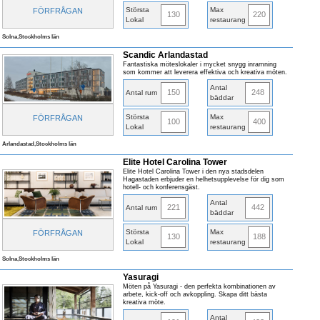
Största
Max
FÖRFRÅGAN
130
220
Lokal
restaurang
Solna,Stockholms län
Scandic Arlandastad
Fantastiska möteslokaler i mycket snygg inramning
som kommer att leverera effektiva och kreativa möten.
Antal
150
248
Antal rum
bäddar
Största
Max
FÖRFRÅGAN
100
400
Lokal
restaurang
Arlandastad,Stockholms län
Elite Hotel Carolina Tower
Elite Hotel Carolina Tower i den nya stadsdelen
Hagastaden erbjuder en helhetsupplevelse för dig som
hotell- och konferensgäst.
Antal
221
442
Antal rum
bäddar
Största
Max
FÖRFRÅGAN
130
188
Lokal
restaurang
Solna,Stockholms län
Yasuragi
Möten på Yasuragi - den perfekta kombinationen av
arbete, kick-off och avkoppling. Skapa ditt bästa
kreativa möte.
Antal