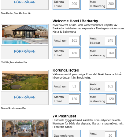
Största
Max
FÖRFRÅGAN
200
200
Lokal
restaurang
Stockholm,Stockholms län
Welcome Hotel i Barkarby
Nyrenoverat affärs- och konferenshotell i hjärtat av
Barkarby i närheten av expansiva företagsområden som
Kista & Sollentuna
Antal
161
245
Antal rum
bäddar
Största
Max
FÖRFRÅGAN
180
160
Lokal
restaurang
Järfälla,Stockholms län
Körunda Hotell
Välkommen till personliga Körunda! Rakt fram och två
högersvängar från Stockholm.
Antal
51
102
Antal rum
bäddar
Största
Max
FÖRFRÅGAN
120
120
Lokal
restaurang
Ösmo,Stockholms län
7A Posthuset
Historisk byggnad med karaktär som erbjuder flexibla
lösningar för både det digitala, lilla och stora mötet, mitt
i centrala Stock
Antal
20
Dagkonferens