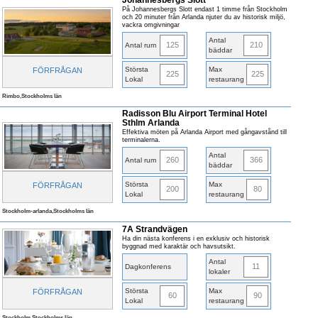
Johannesbergs Slott
På Johannesbergs Slott endast 1 timme från Stockholm
och 20 minuter från Arlanda njuter du av historisk miljö,
vackra omgivningar
Antal
125
210
Antal rum
bäddar
Största
Max
FÖRFRÅGAN
225
225
Lokal
restaurang
Rimbo,Stockholms län
Radisson Blu Airport Terminal Hotel
Sthlm Arlanda
Effektiva möten på Arlanda Airport med gångavstånd till
terminalerna.
Antal
260
366
Antal rum
bäddar
Största
Max
FÖRFRÅGAN
200
80
Lokal
restaurang
Stockholm-arlanda,Stockholms län
7A Strandvägen
Ha din nästa konferens i en exklusiv och historisk
byggnad med karaktär och havsutsikt.
Antal
11
Dagkonferens
lokaler
Största
Max
FÖRFRÅGAN
60
90
Lokal
restaurang
Stockholm,Stockholms län