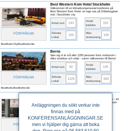
Best Western Kom Hotel Stockholm
Välkommen till en klimatkompenserad konferens på
Best Western Kom Hotel, en lugn oas på Döbelnsgatan
mitt i Stockholm city
Antal
143
310
Antal rum
bäddar
Största
Max
FÖRFRÅGAN
100
100
Lokal
restaurang
Stockholm City,Stockholms län
Berns
Vare sig ni är två eller 1200 personer finns mötesrum i
olika storlekar och stilar - varmt välkommen till Berns!
Antal
82
145
Antal rum
bäddar
Största
Max
FÖRFRÅGAN
1225
500
Lokal
restaurang
Stockholm,Stockholms län
Helio GT30
Framtidens arbetsplats kan bäst beskriva detta hus - ett
stenkast från Stureplan med nyrenoverade lokaler som
Anläggningen du sökt verkar inte
öppnade 2017.
finnas med på
Antal
5
Dagkonferens
lokaler
KONFERENSANLÄGGNINGAR.SE
men vi hjälper dig gärna att boka
Största
Max
FÖRFRÅGAN
120
110
Lokal
restaurang
den. Ring oss på 08-583 610 60