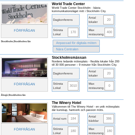
World Trade Center
World Trade Center Stockholm - bästa
kommunikationsläget mitt i Stockholm City.
Antal
20
Dagkonferens
lokaler
Största
Max
FÖRFRÅGAN
170
400
Lokal
restaurang
Stockholm,Stockholms län
Anpassad för digitala möten
Nära Centralen
Stockholmsmässan
Nordens ledande mötesplats - flexibla lokaler från 200
till 30 000 personer – 9 minuter från Stockholm City.
Antal
20
Dagkonferens
lokaler
Största
Max
FÖRFRÅGAN
3010
0
Lokal
restaurang
Älvsjö,Stockholms län
The Winery Hotel
Välkommen till The Winery Hotel - en unik mötesplats
där kunskap, hantverk och passion möts.
Antal
184
386
Antal rum
bäddar
Största
Max
FÖRFRÅGAN
180
180
Lokal
restaurang