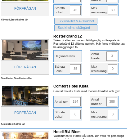
Största
Max
FÖRFRÅGAN
45
30
Lokal
restaurang
Värmdö,Stockholms län
Exklusivitet & Avskildhet
Stockholms skärgård
Rosterigränd 12
Söker ni efter en modern lättillgänglig mötesplats är
Rosterigränd 12 alldeles perfekt. Här finns möjlighet att
ha anläggningen fö
Antal
3
Dagkonferens
lokaler
Största
Max
FÖRFRÅGAN
35
0
Lokal
restaurang
Stockholm,Stockholms län
Comfort Hotel Kista
Centralt hotell i Kista med modern komfort och gym.
Antal
194
388
Antal rum
bäddar
Största
Max
FÖRFRÅGAN
0
0
Lokal
restaurang
Kista,Stockholms län
Hotell Blå Blom
Välkommen till Hotell Blå Blom. Din värd för personliga