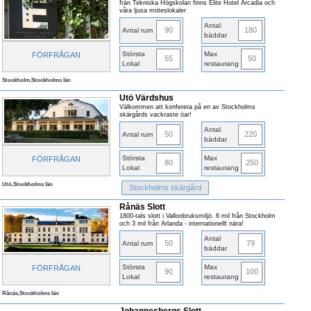
från Tekniska Högskolan finns Elite Hotel Arcadia och
våra ljusa möteslokaler
Antal
90
180
Antal rum
bäddar
Största
Max
FÖRFRÅGAN
55
50
Lokal
restaurang
Stockholm,Stockholms län
Utö Värdshus
Välkommen att konferera på en av Stockholms
skärgårds vackraste öar!
Antal
50
220
Antal rum
bäddar
Största
Max
FÖRFRÅGAN
80
250
Lokal
restaurang
Utö,Stockholms län
Stockholms skärgård
Rånäs Slott
1800-tals slott i Vallonbruksmiljö. 6 mil från Stockholm
och 3 mil från Arlanda - internationellt nära!
Antal
50
79
Antal rum
bäddar
Största
Max
FÖRFRÅGAN
90
100
Lokal
restaurang
Rånäs,Stockholms län