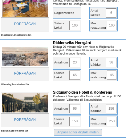
Central, men harmonisk mötesplats nära Stureplan.
Välkommen till Linnégatan 14!
Antal
6
Dagkonferens
lokaler
Största
Max
FÖRFRÅGAN
100
100
Lokal
restaurang
Stockholm,Stockholms län
Riddersviks Herrgård
Endast 20 minuter från city hittar ni Riddersviks
Herrgård. Välkommen till en anrik herrgård med en rik
och fascinerande historia.
Antal
23
36
Antal rum
bäddar
Största
Max
FÖRFRÅGAN
65
45
Lokal
restaurang
Hässelby,Stockholms län
Sigtunahöjden Hotell & Konferens
Konferera i Sveriges allra första stad med upp till 150
deltagare! Välkomna till Sigtunahöjden!
Antal
98
156
Antal rum
bäddar
Största
Max
FÖRFRÅGAN
150
250
Lokal
restaurang
Sigtuna,Stockholms län
Anpassad för digitala möten