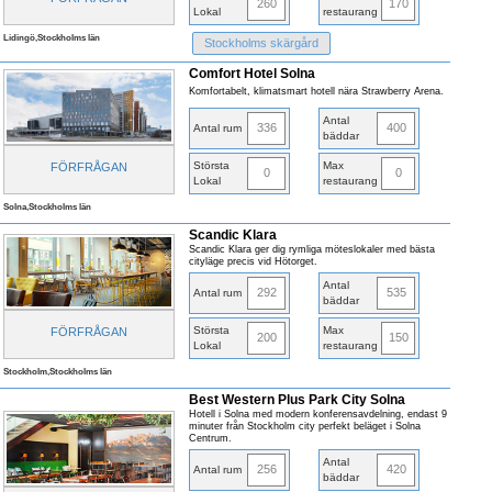
260
170
Lokal
restaurang
Lidingö,Stockholms län
Stockholms skärgård
Comfort Hotel Solna
Komfortabelt, klimatsmart hotell nära Strawberry Arena.
Antal
336
400
Antal rum
bäddar
Största
Max
FÖRFRÅGAN
0
0
Lokal
restaurang
Solna,Stockholms län
Scandic Klara
Scandic Klara ger dig rymliga möteslokaler med bästa
cityläge precis vid Hötorget.
Antal
292
535
Antal rum
bäddar
Största
Max
FÖRFRÅGAN
200
150
Lokal
restaurang
Stockholm,Stockholms län
Best Western Plus Park City Solna
Hotell i Solna med modern konferensavdelning, endast 9
minuter från Stockholm city perfekt beläget i Solna
Centrum.
Antal
256
420
Antal rum
bäddar