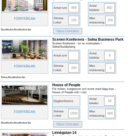
Antal
459
892
Antal rum
bäddar
Största
Max
FÖRFRÅGAN
155
250
Lokal
restaurang
Stockholm,Stockholms län
Nära Centralen
Scenen Konferens - Solna Business Park
Scenen Konferens - en ny mötesplats i
Solna/Sundbyberg.
Antal
9
Antal rum
bäddar
Största
Max
FÖRFRÅGAN
150
-1
Lokal
restaurang
Solna,Stockholms län
House of People
För möten, kongresser och event med höga krav -
House of People mitt i city!
Antal
18
Dagkonferens
lokaler
Största
Max
FÖRFRÅGAN
1500
600
Lokal
restaurang
Stockholm,Stockholms län
Nära Centralen
Linnégatan 14