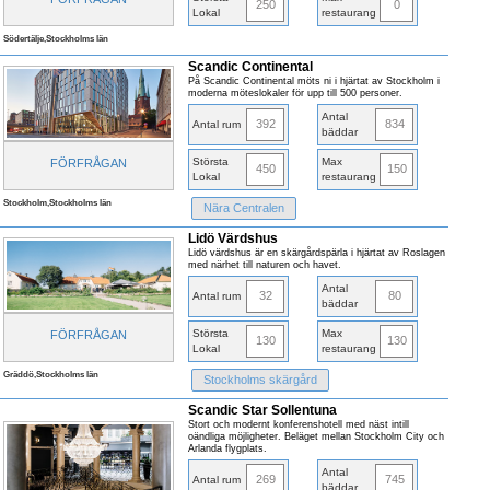
250
0
Lokal
restaurang
Södertälje,Stockholms län
Scandic Continental
På Scandic Continental möts ni i hjärtat av Stockholm i
moderna möteslokaler för upp till 500 personer.
Antal
392
834
Antal rum
bäddar
Största
Max
FÖRFRÅGAN
450
150
Lokal
restaurang
Stockholm,Stockholms län
Nära Centralen
Lidö Värdshus
Lidö värdshus är en skärgårdspärla i hjärtat av Roslagen
med närhet till naturen och havet.
Antal
32
80
Antal rum
bäddar
Största
Max
FÖRFRÅGAN
130
130
Lokal
restaurang
Gräddö,Stockholms län
Stockholms skärgård
Scandic Star Sollentuna
Stort och modernt konferenshotell med näst intill
oändliga möjligheter. Beläget mellan Stockholm City och
Arlanda flygplats.
Antal
269
745
Antal rum
bäddar