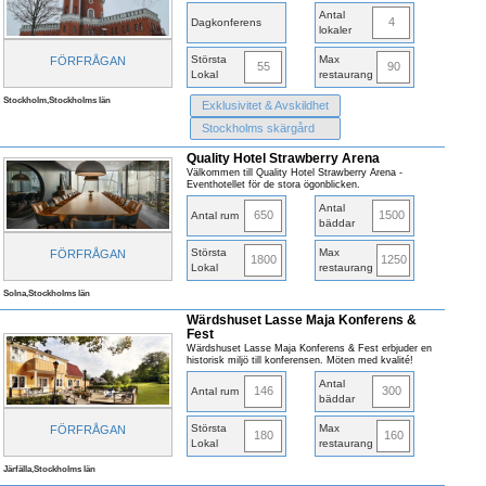
Antal
4
Dagkonferens
lokaler
Största
Max
FÖRFRÅGAN
55
90
Lokal
restaurang
Stockholm,Stockholms län
Exklusivitet & Avskildhet
Stockholms skärgård
Quality Hotel Strawberry Arena
Välkommen till Quality Hotel Strawberry Arena -
Eventhotellet för de stora ögonblicken.
Antal
650
1500
Antal rum
bäddar
Största
Max
FÖRFRÅGAN
1800
1250
Lokal
restaurang
Solna,Stockholms län
Wärdshuset Lasse Maja Konferens &
Fest
Wärdshuset Lasse Maja Konferens & Fest erbjuder en
historisk miljö till konferensen. Möten med kvalité!
Antal
146
300
Antal rum
bäddar
Största
Max
FÖRFRÅGAN
180
160
Lokal
restaurang
Järfälla,Stockholms län