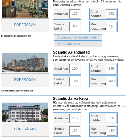
Personligt inredda mötesrum från 2 - 63 personer mitt
emot Arlanda Express.
Antal
127
233
Antal rum
bäddar
Största
Max
FÖRFRÅGAN
63
110
Lokal
restaurang
Stockholm,Stockholms län
Anpassad för digitala möten
Nära Centralen
Scandic Arlandastad
Fantastiska möteslokaler i mycket snygg inramning
som kommer att leverera effektiva och kreativa möten.
Antal
150
248
Antal rum
bäddar
Största
Max
FÖRFRÅGAN
100
400
Lokal
restaurang
Arlandastad,Stockholms län
Scandic Järva Krog
Här kan du njuta av vällagad mat och spännande
ölsorter i vår ombonade restaurang. Möteslokaler för 110
personer, gym och jacuzzi.
Antal
215
350
Antal rum
bäddar
Största
Max
FÖRFRÅGAN
110
150
Lokal
restaurang