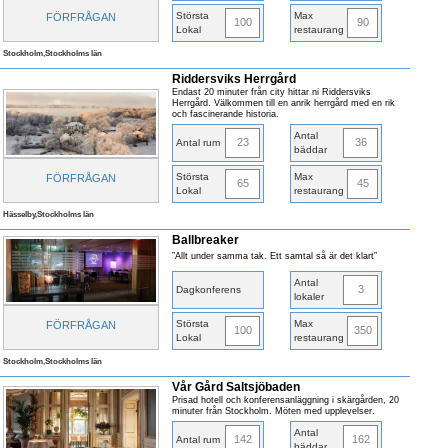
Största
Max
FÖRFRÅGAN
100
90
Lokal
restaurang
Stockholm,Stockholms län
Riddersviks Herrgård
Endast 20 minuter från city hittar ni Riddersviks
Herrgård. Välkommen till en anrik herrgård med en rik
och fascinerande historia.
Antal
23
36
Antal rum
bäddar
Största
Max
FÖRFRÅGAN
65
45
Lokal
restaurang
Hässelby,Stockholms län
Ballbreaker
”Allt under samma tak. Ett samtal så är det klart”
Antal
3
Dagkonferens
lokaler
Största
Max
FÖRFRÅGAN
100
350
Lokal
restaurang
Stockholm,Stockholms län
Vår Gård Saltsjöbaden
Prisad hotell och konferensanläggning i skärgården, 20
minuter från Stockholm. Möten med upplevelser.
Antal
142
162
Antal rum
bäddar