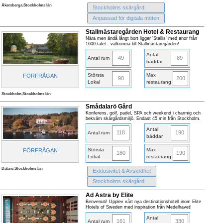
Åkersberga,Stockholms län
Stockholms skärgård
Anpassad för digitala möten
Stallmästaregården Hotel & Restaurang
Nära men ändå långt bort ligger 'Stallis' med anor från
1600-talet - välkomna till Stallmästaregården!
Antal
49
89
Antal rum
bäddar
Största
Max
FÖRFRÅGAN
90
200
Lokal
restaurang
Stockholm,Stockholms län
Smådalarö Gård
Konferens, golf, padel, SPA och weekend i charmig och
bekväm skärgårdsmiljö. Endast 45 min från Stockholm.
Antal
118
190
Antal rum
bäddar
Största
Max
FÖRFRÅGAN
180
190
Lokal
restaurang
Dalarö,Stockholms län
Exklusivitet & Avskildhet
Stockholms skärgård
Ad Astra by Elite
Benvenuti! Upplev vårt nya destinationshotell inom Elite
Hotels of Sweden med inspiration från Medelhavet!
Antal
161
330
Antal rum