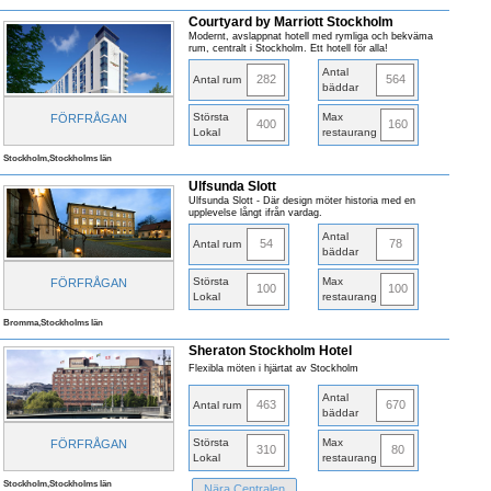
Courtyard by Marriott Stockholm
Modernt, avslappnat hotell med rymliga och bekväma
rum, centralt i Stockholm. Ett hotell för alla!
Antal
282
564
Antal rum
bäddar
Största
Max
FÖRFRÅGAN
400
160
Lokal
restaurang
Stockholm,Stockholms län
Ulfsunda Slott
Ulfsunda Slott - Där design möter historia med en
upplevelse långt ifrån vardag.
Antal
54
78
Antal rum
bäddar
Största
Max
FÖRFRÅGAN
100
100
Lokal
restaurang
Bromma,Stockholms län
Sheraton Stockholm Hotel
Flexibla möten i hjärtat av Stockholm
Antal
463
670
Antal rum
bäddar
Största
Max
FÖRFRÅGAN
310
80
Lokal
restaurang
Stockholm,Stockholms län
Nära Centralen