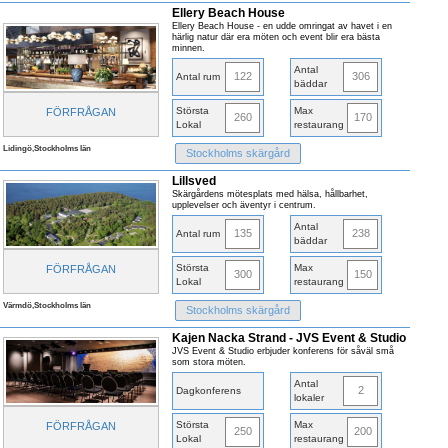
Ellery Beach House
Ellery Beach House - en udde omringat av havet i en
härlig natur där era möten och event blir era bästa
minnen.
Antal
122
306
Antal rum
bäddar
Största
Max
FÖRFRÅGAN
260
170
Lokal
restaurang
Lidingö,Stockholms län
Stockholms skärgård
Lillsved
Skärgårdens mötesplats med hälsa, hållbarhet,
upplevelser och äventyr i centrum.
Antal
135
238
Antal rum
bäddar
Största
Max
FÖRFRÅGAN
300
150
Lokal
restaurang
Värmdö,Stockholms län
Stockholms skärgård
Kajen Nacka Strand - JVS Event & Studio
JVS Event & Studio erbjuder konferens för såväl små
som stora möten.
Antal
2
Dagkonferens
lokaler
Största
Max
FÖRFRÅGAN
250
200
Lokal
restaurang