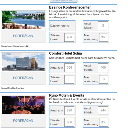
Essinge Konferenscenter
Essingesalen är en modern hörsal med högkvalitativ AV-
teknik. I anslutning till hörsalen finns ljusa och fina
utställningsytor.
Antal
8
Dagkonferens
lokaler
Största
Max
FÖRFRÅGAN
450
360
Lokal
restaurang
Stockholm,Stockholms län
Comfort Hotel Solna
Komfortabelt, klimatsmart hotell nära Strawberry Arena.
Antal
336
400
Antal rum
bäddar
Största
Max
FÖRFRÅGAN
0
0
Lokal
restaurang
Solna,Stockholms län
Runö Möten & Events
På Runö Möten & Events är alla möten stora möten, vi
tar hand om alla med största möjliga omsorg!
Antal
220
244
Antal rum
bäddar
Största
Max
FÖRFRÅGAN
600
350
Lokal
restaurang