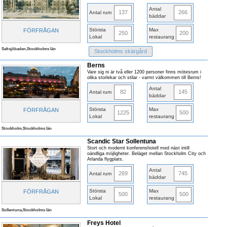
Antal
137
266
Antal rum
bäddar
Största
Max
FÖRFRÅGAN
250
200
Lokal
restaurang
Saltsjöbaden,Stockholms län
Stockholms skärgård
Berns
Vare sig ni är två eller 1200 personer finns mötesrum i
olika storlekar och stilar - varmt välkommen till Berns!
Antal
82
145
Antal rum
bäddar
Största
Max
FÖRFRÅGAN
1225
500
Lokal
restaurang
Stockholm,Stockholms län
Scandic Star Sollentuna
Stort och modernt konferenshotell med näst intill
oändliga möjligheter. Beläget mellan Stockholm City och
Arlanda flygplats.
Antal
269
745
Antal rum
bäddar
Största
Max
FÖRFRÅGAN
500
500
Lokal
restaurang
Sollentuna,Stockholms län
Freys Hotel