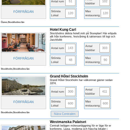
51
102
Antal rum
bäddar
Största
Max
FÖRFRÅGAN
120
120
Lokal
restaurang
Ösmo,Stockholms län
Hotel Kung Carl
Stockholms äldsta hotell mitt på Stureplan! Här erbjuds
allt från konferens, festvåning & takterrass till logi och
Jazzklubb
Antal
143
303
Antal rum
bäddar
Största
Max
FÖRFRÅGAN
48
90
Lokal
restaurang
Stockholm,Stockholms län
Grand Hôtel Stockholm
Grand Hôtel Stockholm har välkomnat gäster sedan
1874.
Antal
300
411
Antal rum
bäddar
Största
Max
FÖRFRÅGAN
600
600
Lokal
restaurang
Stockholm,Stockholms län
Nära Centralen
Westmanska Palatset
Centralt belägen mötesanläggning för er läge för er
konferens. Ljusa, moderna och fräscha lokaler i