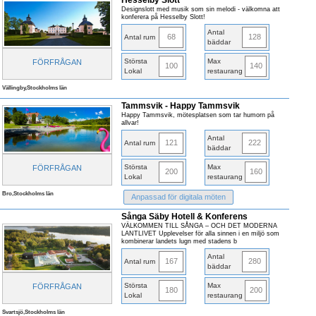
Hesselby Slott
Designslott med musik som sin melodi - välkomna att
konferera på Hesselby Slott!
Antal
68
128
Antal rum
bäddar
Största
Max
FÖRFRÅGAN
100
140
Lokal
restaurang
Vällingby,Stockholms län
Tammsvik - Happy Tammsvik
Happy Tammsvik, mötesplatsen som tar humorn på
allvar!
Antal
121
222
Antal rum
bäddar
Största
Max
FÖRFRÅGAN
200
160
Lokal
restaurang
Bro,Stockholms län
Anpassad för digitala möten
Sånga Säby Hotell & Konferens
VÄLKOMMEN TILL SÅNGA – OCH DET MODERNA
LANTLIVET Upplevelser för alla sinnen i en miljö som
kombinerar landets lugn med stadens b
Antal
167
280
Antal rum
bäddar
Största
Max
FÖRFRÅGAN
180
200
Lokal
restaurang
Svartsjö,Stockholms län