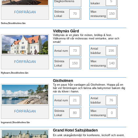
5
Dagkonferens
lokaler
Största
Max
FÖRFRÅGAN
70
150
Lokal
restaurang
Solna,Stockholms län
Vidbynäs Gård
Vidbynäs är en plats för möten, bröllop & fest.
Välkomna till vår mötesoas med omtanke, anor och
smak!
Antal
73
156
Antal rum
bäddar
Största
Max
FÖRFRÅGAN
150
140
Lokal
restaurang
Nykvarn,Stockholms län
Gistholmen
Ta en paus från vardagen på Gistholmen. Hoppa på en
båt vid Strömkajen och lämna alla bekymmer bakom dig
när du kliver i hamn.
Antal
21
76
Antal rum
bäddar
Största
Max
FÖRFRÅGAN
80
0
Lokal
restaurang
Ingmarsö,Stockholms län
Grand Hotel Saltsjöbaden
En unik skärgårdsmiljö för konferens, kickoff och event.