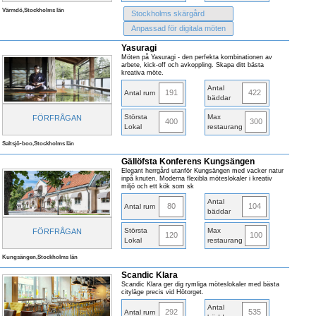
Värmdö,Stockholms län
Stockholms skärgård
Anpassad för digitala möten
Yasuragi
Möten på Yasuragi - den perfekta kombinationen av
arbete, kick-off och avkoppling. Skapa ditt bästa
kreativa möte.
Antal
191
422
Antal rum
bäddar
Största
Max
FÖRFRÅGAN
400
300
Lokal
restaurang
Saltsjö-boo,Stockholms län
Gällöfsta Konferens Kungsängen
Elegant herrgård utanför Kungsängen med vacker natur
inpå knuten. Moderna flexibla möteslokaler i kreativ
miljö och ett kök som sk
Antal
80
104
Antal rum
bäddar
Största
Max
FÖRFRÅGAN
120
100
Lokal
restaurang
Kungsängen,Stockholms län
Scandic Klara
Scandic Klara ger dig rymliga möteslokaler med bästa
cityläge precis vid Hötorget.
Antal
292
535
Antal rum