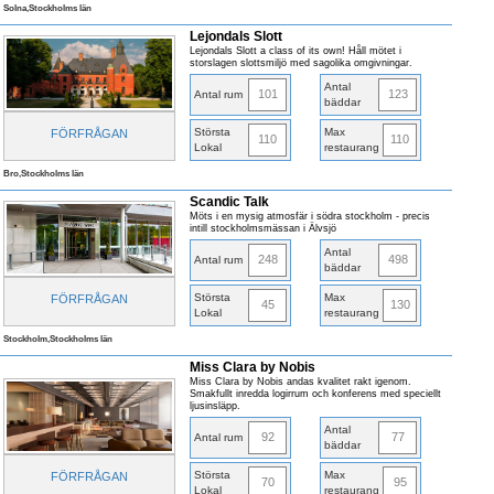
Solna,Stockholms län
Lejondals Slott
Lejondals Slott a class of its own! Håll mötet i
storslagen slottsmiljö med sagolika omgivningar.
Antal
101
123
Antal rum
bäddar
Största
Max
FÖRFRÅGAN
110
110
Lokal
restaurang
Bro,Stockholms län
Scandic Talk
Möts i en mysig atmosfär i södra stockholm - precis
intill stockholmsmässan i Älvsjö
Antal
248
498
Antal rum
bäddar
Största
Max
FÖRFRÅGAN
45
130
Lokal
restaurang
Stockholm,Stockholms län
Miss Clara by Nobis
Miss Clara by Nobis andas kvalitet rakt igenom.
Smakfullt inredda logirrum och konferens med speciellt
ljusinsläpp.
Antal
92
77
Antal rum
bäddar
Största
Max
FÖRFRÅGAN
70
95
Lokal
restaurang