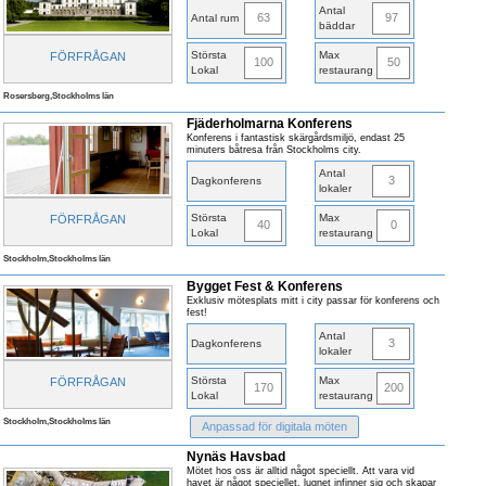
Antal
63
97
Antal rum
bäddar
Största
Max
FÖRFRÅGAN
100
50
Lokal
restaurang
Rosersberg,Stockholms län
Fjäderholmarna Konferens
Konferens i fantastisk skärgårdsmiljö, endast 25
minuters båtresa från Stockholms city.
Antal
3
Dagkonferens
lokaler
Största
Max
FÖRFRÅGAN
40
0
Lokal
restaurang
Stockholm,Stockholms län
Bygget Fest & Konferens
Exklusiv mötesplats mitt i city passar för konferens och
fest!
Antal
3
Dagkonferens
lokaler
Största
Max
FÖRFRÅGAN
170
200
Lokal
restaurang
Stockholm,Stockholms län
Anpassad för digitala möten
Nynäs Havsbad
Mötet hos oss är alltid något speciellt. Att vara vid
havet är något speciellet, lugnet infinner sig och skapar