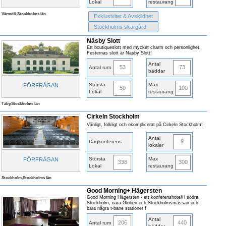
Lokal
restaurang
Värmdö,Stockholms län
Exklusivitet & Avskildhet
Stockholms skärgård
Näsby Slott
Ett boutiqueslott med mycket charm och personlighet.
Festernas slott är Näsby Slott!
Antal
53
73
Antal rum
bäddar
Största
Max
FÖRFRÅGAN
50
100
Lokal
restaurang
Täby,Stockholms län
Cirkeln Stockholm
Vänligt, folkligt och okomplicerat på Cirkeln Stockholm!
Antal
9
Dagkonferens
lokaler
Största
Max
FÖRFRÅGAN
338
300
Lokal
restaurang
Stockholm,Stockholms län
Good Morning+ Hägersten
Good Morning Hägersten - ett konferenshotell i södra
Stockholm, nära Globen och Stockholmsmässan och
bara några t-bane stationer f
Antal
206
440
Antal rum