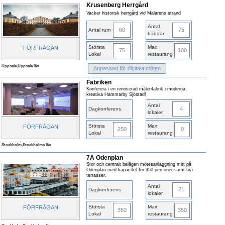
Krusenberg Herrgård
Vacker historisk herrgård vid Mälarens strand
Antal
60
75
Antal rum
bäddar
Största
Max
FÖRFRÅGAN
75
100
Lokal
restaurang
Uppsala,Uppsala län
Anpassad för digitala möten
Fabriken
Konferera i en renoverad målerifabrik i moderna,
kreativa Hammarby Sjöstad!
Antal
4
Dagkonferens
lokaler
Största
Max
FÖRFRÅGAN
250
0
Lokal
restaurang
Stockholm,Stockholms län
7A Odenplan
Stor och centralt belägen mötesanläggning mitt på
Odenplan med kapacitet för 350 personer samt två
terrasser.
Antal
21
Dagkonferens
lokaler
Största
Max
FÖRFRÅGAN
350
350
Lokal
restaurang