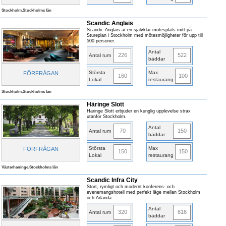
Stockholm,Stockholms län
Scandic Anglais
Scandic Anglais är en självklar mötesplats mitt på
Stureplan i Stockholm med mötesmöjligheter för upp till
500 personer.
Antal
226
522
Antal rum
bäddar
Största
Max
FÖRFRÅGAN
160
100
Lokal
restaurang
Stockholm,Stockholms län
Häringe Slott
Häringe Slott erbjuder en kunglig upplevelse strax
utanför Stockholm.
Antal
70
150
Antal rum
bäddar
Största
Max
FÖRFRÅGAN
150
150
Lokal
restaurang
Västerhaninge,Stockholms län
Scandic Infra City
Stort, rymligt och modernt konferens- och
evenemangshotell med perfekt läge mellan Stockholm
och Arlanda.
Antal
320
816
Antal rum
bäddar