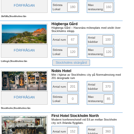
Största
Max
FÖRFRÅGAN
180
160
Lokal
restaurang
Järfälla,Stockholms län
Högberga Gård
Högberga Gård – Havsnära mötesplats med utsikt över
Stockholms inlopp.
Antal
67
100
Antal rum
bäddar
Största
Max
FÖRFRÅGAN
120
120
Lokal
restaurang
Lidingö,Stockholms län
Stockholms skärgård
Nobis Hotel
Mitt i hjärtat av Stockholms city på Norrmalmstorg med
201 designade rum
Antal
201
370
Antal rum
bäddar
Största
Max
FÖRFRÅGAN
0
85
Lokal
restaurang
Stockholm,Stockholms län
First Hotel Stockholm North
Modernt konferenshotell vid E4:an mellan Stockholm
city och Arlanda flygplats.
Antal
152
360
Antal rum
bäddar