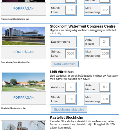
bäddar
Största
Max
FÖRFRÅGAN
100
152
Lokal
restaurang
Hägersten,Stockholms län
Stockholm Waterfront Congress Centre
Upptäck en mångsidig konferensanläggning med hotell
mitt i city
Antal
24
Dagkonferens
lokaler
Största
Max
FÖRFRÅGAN
3000
2000
Lokal
restaurang
Stockholm,Stockholms län
Nära Centralen
Lidö Värdshus
Lidö värdshus är en skärgårdspärla i hjärtat av Roslagen
med närhet till naturen och havet.
Antal
32
80
Antal rum
bäddar
Största
Max
FÖRFRÅGAN
130
130
Lokal
restaurang
Gräddö,Stockholms län
Stockholms skärgård
Kastellet Stockholm
Kastellet Stockholm - Idealiskt för konferenser, möten,
fester och event i en historisk miljö. Borggård där 250
gäster kan mingla