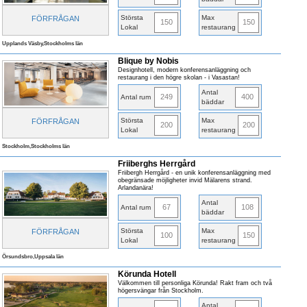
Största
Max
FÖRFRÅGAN
150
150
Lokal
restaurang
Upplands Väsby,Stockholms län
Blique by Nobis
Designhotell, modern konferensanläggning och
restaurang i den högre skolan - i Vasastan!
Antal
249
400
Antal rum
bäddar
Största
Max
FÖRFRÅGAN
200
200
Lokal
restaurang
Stockholm,Stockholms län
Friiberghs Herrgård
Friibergh Herrgård - en unik konferensanläggning med
obegränsade möjligheter invid Mälarens strand.
Arlandanära!
Antal
67
108
Antal rum
bäddar
Största
Max
FÖRFRÅGAN
100
150
Lokal
restaurang
Örsundsbro,Uppsala län
Körunda Hotell
Välkommen till personliga Körunda! Rakt fram och två
högersvängar från Stockholm.
Antal