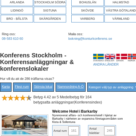
ARLANDA
STOCKHOLM SÖDRA
BOHUSLÄN
HALMSTAD
LIDINGÖ
SIGTUNA
SKÖVDE
VÄSTRA GÖTALAND
BRO - BÅLSTA
SKÄRGÅRDEN
VARBERG
VÄRMLAND
Ring oss:
Maila oss:
08-583 610 60
bokning@konturkonferens.se
Konferens Stockholm -
Konferensanläggningar &
SVENSKA
ENGLISH
DANSK
NORSK
ANDRA LÄNDER
konferenslokaler
Hur vill du att de 286 träffarna visas?
Karta
Flest rum
Största lokal
Namnordning A-Ö
Betyg 4.42 av 5 Medelbetyg för 164
betygsatta anläggningar(Konferensindex)
Welcome Hotel i Barkarby
Nyrenoverat affärs- och konferenshotell i hjärtat av
Barkarby i närheten av expansiva företagsområden som
Kista & Sollentuna
Antal
161
245
Antal rum
bäddar