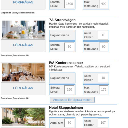
Största
Max
FÖRFRÅGAN
1800
400
Lokal
restaurang
Upplands Väsby,Stockholms län
7A Strandvägen
Ha din nästa konferens i en exklusiv och historisk
byggnad med karaktär och havsutsikt.
Antal
11
Dagkonferens
lokaler
Största
Max
FÖRFRÅGAN
60
90
Lokal
restaurang
Stockholm,Stockholms län
IVA Konferenscenter
IVA Konferenscenter -Teknik, tradition och service i
världsklass!
Antal
10
Dagkonferens
lokaler
Största
Max
FÖRFRÅGAN
150
175
Lokal
restaurang
Stockholm,Stockholms län
Anpassad för digitala möten
Hotel Skeppsholmen
Upptäck en stadsoas med en känsla av avslappnad lyx
och en varm, charmig och personlig service.
Antal
80
107
Antal rum
bäddar