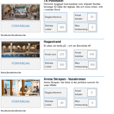
7A Posthuset
Historisk byggnad med karaktär som erbjuder flexibla
lösningar för både det digitala, lilla och stora mötet, mitt
i centrala Stock
Antal
20
Dagkonferens
lokaler
Största
Max
FÖRFRÅGAN
300
0
Lokal
restaurang
Stockholm,Stockholms län
Hagastrand
En plats att landa på – och att återvända till!
Antal
215
430
Antal rum
bäddar
Största
Max
FÖRFRÅGAN
350
300
Lokal
restaurang
Solna,Stockholms län
Arena Skrapan - Vasakronan
Arena Skrapan- här hittar ni det perfekta rummet för
varje tillfälle.
Antal
6
Dagkonferens
lokaler
Största
Max
FÖRFRÅGAN
40
0
Lokal
restaurang
Stockholm,Stockholms län