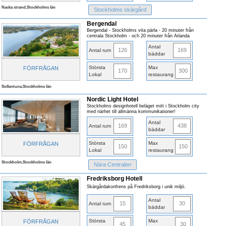
Nacka strand,Stockholms län
Stockholms skärgård
Bergendal
Bergendal - Stockholms vita pärla - 20 minuter från
centrala Stockholm - och 20 minuter från Arlanda
Antal
126
169
Antal rum
bäddar
Största
Max
FÖRFRÅGAN
170
300
Lokal
restaurang
Sollentuna,Stockholms län
Nordic Light Hotel
Stockholms designhotell beläget mitt i Stockholm city
med närhet till allmänna kommunikationer!
Antal
169
438
Antal rum
bäddar
Största
Max
FÖRFRÅGAN
150
150
Lokal
restaurang
Stockholm,Stockholms län
Nära Centralen
Fredriksborg Hotell
Skärgårdakonfrens på Fredriksborg i unik miljö.
Antal
15
30
Antal rum
bäddar
Största
Max
FÖRFRÅGAN
45
30