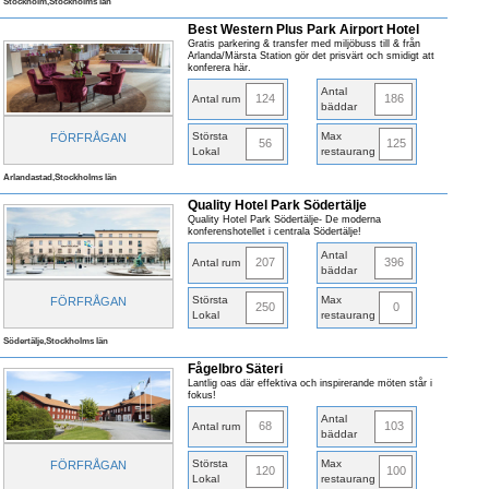
Stockholm,Stockholms län
Best Western Plus Park Airport Hotel
Gratis parkering & transfer med miljöbuss till & från
Arlanda/Märsta Station gör det prisvärt och smidigt att
konferera här.
Antal
124
186
Antal rum
bäddar
Största
Max
FÖRFRÅGAN
56
125
Lokal
restaurang
Arlandastad,Stockholms län
Quality Hotel Park Södertälje
Quality Hotel Park Södertälje- De moderna
konferenshotellet i centrala Södertälje!
Antal
207
396
Antal rum
bäddar
Största
Max
FÖRFRÅGAN
250
0
Lokal
restaurang
Södertälje,Stockholms län
Fågelbro Säteri
Lantlig oas där effektiva och inspirerande möten står i
fokus!
Antal
68
103
Antal rum
bäddar
Största
Max
FÖRFRÅGAN
120
100
Lokal
restaurang