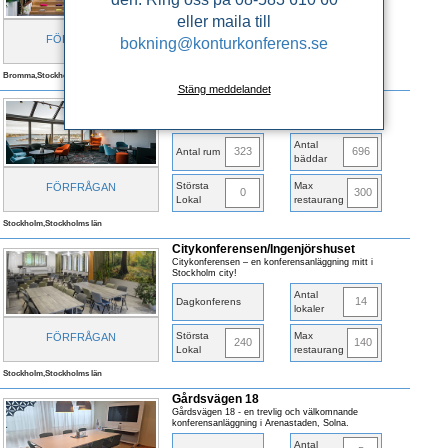
9
Dagkonferens
lokaler
eller maila till
Största
Max
FÖRFRÅGAN
bokning@konturkonferens.se
90
0
Lokal
restaurang
Bromma,Stockholms län
Stäng meddelandet
Scandic Södra Kajen
Antal
323
696
Antal rum
bäddar
Största
Max
FÖRFRÅGAN
0
300
Lokal
restaurang
Stockholm,Stockholms län
Citykonferensen/Ingenjörshuset
Citykonferensen – en konferensanläggning mitt i
Stockholm city!
Antal
14
Dagkonferens
lokaler
Största
Max
FÖRFRÅGAN
240
140
Lokal
restaurang
Stockholm,Stockholms län
Gårdsvägen 18
Gårdsvägen 18 - en trevlig och välkomnande
konferensanläggning i Arenastaden, Solna.
Antal