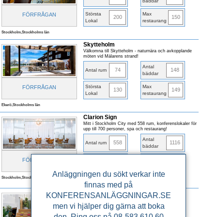
bäddar
Största
Max
FÖRFRÅGAN
200
150
Lokal
restaurang
Stockholm,Stockholms län
Skytteholm
Välkomna till Skytteholm - naturnära och avkopplande
möten vid Mälarens strand!
Antal
74
148
Antal rum
bäddar
Största
Max
FÖRFRÅGAN
130
149
Lokal
restaurang
Ekerö,Stockholms län
Clarion Sign
Mitt i Stockholm City med 558 rum, konferenslokaler för
upp till 700 personer, spa och restaurang!
Antal
558
1116
Antal rum
bäddar
Största
Max
FÖRFRÅGAN
700
500
Lokal
restaurang
Anläggningen du sökt verkar inte
Stockholm,Stockholms län
Nära Centralen
finnas med på
Alviks Strand Konferens
KONFERENSANLÄGGNINGAR.SE
I lokalerna satsats det på starka färger för ökad
men vi hjälper dig gärna att boka
kreativitet och varje rum har fått sin egen färg
den. Ring oss på 08-583 610 60
Antal