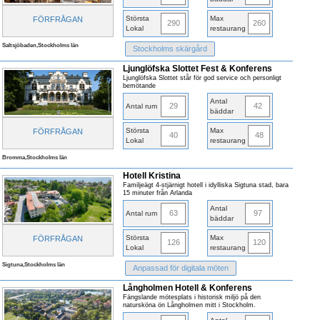
Största
Max
FÖRFRÅGAN
290
260
Lokal
restaurang
Saltsjöbaden,Stockholms län
Stockholms skärgård
Ljunglöfska Slottet Fest & Konferens
Ljunglöfska Slottet står för god service och personligt
bemötande
Antal
29
42
Antal rum
bäddar
Största
Max
FÖRFRÅGAN
40
48
Lokal
restaurang
Bromma,Stockholms län
Hotell Kristina
Familjeägt 4-stjärnigt hotell i idylliska Sigtuna stad, bara
15 minuter från Arlanda
Antal
63
97
Antal rum
bäddar
Största
Max
FÖRFRÅGAN
126
120
Lokal
restaurang
Sigtuna,Stockholms län
Anpassad för digitala möten
Långholmen Hotell & Konferens
Fängslande mötesplats i historisk miljö på den
natursköna ön Långholmen mitt i Stockholm.