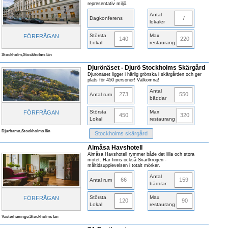
representativ miljö.
Antal
7
Dagkonferens
lokaler
Största
Max
FÖRFRÅGAN
140
220
Lokal
restaurang
Stockholm,Stockholms län
Djurönäset - Djurö Stockholms Skärgård
Djurönäset ligger i härlig grönska i skärgården och ger
plats för 450 personer! Välkomna!
Antal
273
550
Antal rum
bäddar
Största
Max
FÖRFRÅGAN
450
320
Lokal
restaurang
Djurhamn,Stockholms län
Stockholms skärgård
Almåsa Havshotell
Almåsa Havshotell rymmer både det lilla och stora
mötet. Här finns också Svartkrogen -
måltidsupplevelsen i totalt mörker.
Antal
66
159
Antal rum
bäddar
Största
Max
FÖRFRÅGAN
120
90
Lokal
restaurang
Västerhaninge,Stockholms län