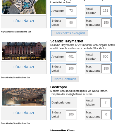
kreativitet och en
Antal
73
131
Antal rum
bäddar
Största
Max
FÖRFRÅGAN
90
150
Lokal
restaurang
Nynäshamn,Stockholms län
Stockholms skärgård
Scandic Haymarket
Scandic Haymarket är ett modernt och elegant hotell
med 6 flexibla mötesrum i centrala Stockholm.
Antal
401
800
Antal rum
bäddar
Största
Max
FÖRFRÅGAN
106
150
Lokal
restaurang
Stockholm,Stockholms län
Nära Centralen
Gastropol
Modern och social mötesplats vid Norra tornen,
Torsplan där möjligheterna är stora.
Antal
7
Dagkonferens
lokaler
Största
Max
FÖRFRÅGAN
100
0
Lokal
restaurang
Stockholm,Stockholms län