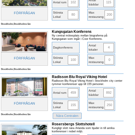
Antal
102
115
Antal rum
bäddar
Största
Max
FÖRFRÅGAN
80
200
Lokal
restaurang
Stockholm,Stockholms län
Kungsgatan Konferens
Ny central mötesplats mellan biograferna på
Kungsgatan som ingår i Coor Konferens.
Antal
4
Dagkonferens
lokaler
Största
Max
FÖRFRÅGAN
100
0
Lokal
restaurang
Stockholm,Stockholms län
Radisson Blu Royal Viking Hotel
Radisson Blu Royal Viking Hotel i Stockholm city center
rymmer konferenser upp till 155 personer.
Antal
459
892
Antal rum
bäddar
Största
Max
FÖRFRÅGAN
155
250
Lokal
restaurang
Stockholm,Stockholms län
Nära Centralen
Rosersbergs Slottshotell
Kungligt slott nära Arlanda som bjuder in till anrika
konferenser i nobel miljö.